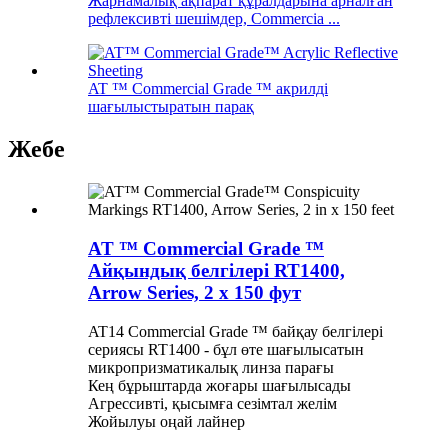
Жарнамалық ақпарат құралдарына арналған
рефлексивті шешімдер, Commercia ...
AT ™ Commercial Grade ™ акрилді
шағылыстыратын парақ
Жебе
AT ™ Commercial Grade ™
Айқындық белгілері RT1400,
Arrow Series, 2 x 150 фут
AT14 Commercial Grade ™ байқау белгілері
сериясы RT1400 - бұл өте шағылысатын
микропризматикалық линза парағы
Кең бұрыштарда жоғары шағылысады
Агрессивті, қысымға сезімтал желім
Жойылуы оңай лайнер