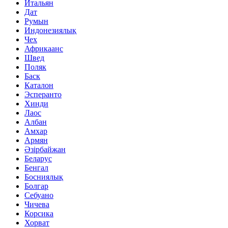
Итальян
Дат
Румын
Индонезиялық
Чех
Африкаанс
Швед
Поляк
Баск
Каталон
Эсперанто
Хинди
Лаос
Албан
Амхар
Армян
Әзірбайжан
Беларус
Бенгал
Босниялық
Болгар
Себуано
Чичева
Корсика
Хорват