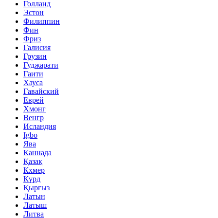
Голланд
Эстон
Филиппин
Фин
Фриз
Галисия
Грузин
Гуджарати
Гаити
Хауса
Гавайский
Еврей
Хмонг
Венгр
Исландия
Igbo
Ява
Каннада
Қазақ
Кхмер
Күрд
Қырғыз
Латын
Латыш
Литва