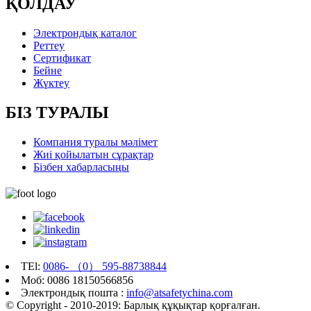
ҚОЛДАУ
Электрондық каталог
Реттеу
Сертификат
Бейне
Жүктеу
БІЗ ТУРАЛЫ
Компания туралы мәлімет
Жиі қойылатын сұрақтар
Бізбен хабарласыңы
TEl:
0086- （0） 595-88738844
Моб: 0086 18150566856
Электрондық пошта :
info@atsafetychina.com
© Copyright - 2010-2019: Барлық құқықтар қорғалған.