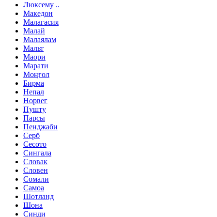
Люксему ..
Македон
Малагасия
Малай
Малаялам
Мальт
Маори
Марати
Моңғол
Бирма
Непал
Норвег
Пушту
Парсы
Пенджаби
Серб
Сесото
Сингала
Словак
Словен
Сомали
Самоа
Шотланд
Шона
Синди