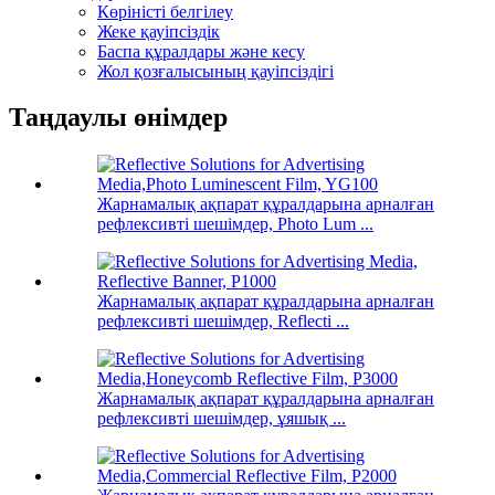
Көріністі белгілеу
Жеке қауіпсіздік
Баспа құралдары және кесу
Жол қозғалысының қауіпсіздігі
Таңдаулы өнімдер
Жарнамалық ақпарат құралдарына арналған
рефлексивті шешімдер, Photo Lum ...
Жарнамалық ақпарат құралдарына арналған
рефлексивті шешімдер, Reflecti ...
Жарнамалық ақпарат құралдарына арналған
рефлексивті шешімдер, ұяшық ...