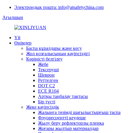
Электрондық пошта: info@atsafetychina.com
Ағылшын
Үй
Өнімдер
Баспа құралдары және кесу
Жол қозғалысының қауіпсіздігі
Көріністі белгілеу
Жебе
Тексеруші
Шеврон
Реттелген
DOT C2
ECE R104
Артқы таңбалау тақтасы
Бір түсті
Жеке қауіпсіздік
Жалынға төзімді шағылыстырғыш таспа
Флуоресцентті кеудеше
Жылу беру рефлекторлы пленка
Жоғары жылтыр материалдар