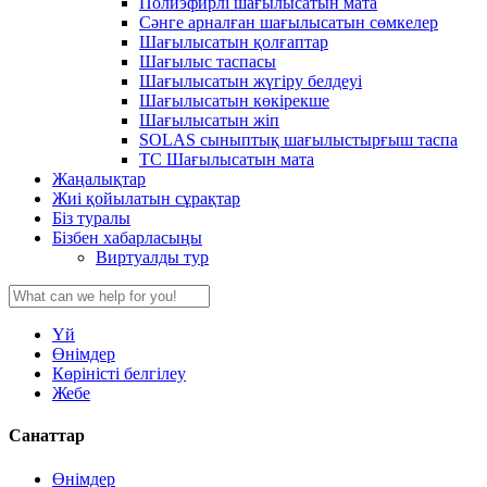
Полиэфирлі шағылысатын мата
Сәнге арналған шағылысатын сөмкелер
Шағылысатын қолғаптар
Шағылыс таспасы
Шағылысатын жүгіру белдеуі
Шағылысатын көкірекше
Шағылысатын жіп
SOLAS сыныптық шағылыстырғыш таспа
TC Шағылысатын мата
Жаңалықтар
Жиі қойылатын сұрақтар
Біз туралы
Бізбен хабарласыңы
Виртуалды тур
Үй
Өнімдер
Көріністі белгілеу
Жебе
Санаттар
Өнімдер