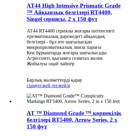
AT44 High Intensive Prismatic Grade
™ Айқындық белгілері RT4400,
Singel сериясы, 2 x 150 фут
AT44 RT4400 сериялы жоғары интенсивті
презматикалық дәрежедегі айқындық
белгілері - бұл өте шағылысқан
микропризматикалық линза парағы
Кең бұрыштарда жоғары шағылысады
Агрессивті, қысымға сезімтал желім
Жойылуы оңай лайнер
Барлық мәліметтерді қарау
сұрау
егжей-тегжейлі
AT ™ Diamond Grade ™ көрнекілік
белгілері RT5400, Arrow Series, 2 x
150 фут