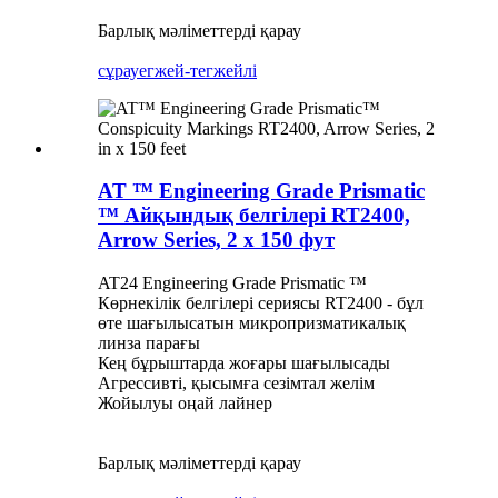
Барлық мәліметтерді қарау
сұрау
егжей-тегжейлі
AT ™ Engineering Grade Prismatic
™ Айқындық белгілері RT2400,
Arrow Series, 2 x 150 фут
AT24 Engineering Grade Prismatic ™
Көрнекілік белгілері сериясы RT2400 - бұл
өте шағылысатын микропризматикалық
линза парағы
Кең бұрыштарда жоғары шағылысады
Агрессивті, қысымға сезімтал желім
Жойылуы оңай лайнер
Барлық мәліметтерді қарау