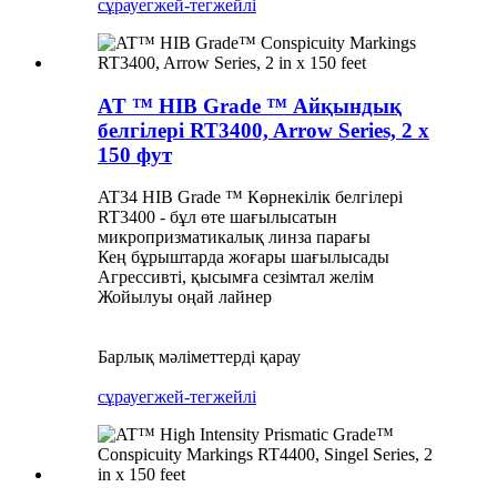
сұрау
егжей-тегжейлі
AT ™ HIB Grade ™ Айқындық
белгілері RT3400, Arrow Series, 2 x
150 фут
AT34 HIB Grade ™ Көрнекілік белгілері
RT3400 - бұл өте шағылысатын
микропризматикалық линза парағы
Кең бұрыштарда жоғары шағылысады
Агрессивті, қысымға сезімтал желім
Жойылуы оңай лайнер
Барлық мәліметтерді қарау
сұрау
егжей-тегжейлі