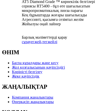
AT5 Diamond Grade ™ көрнекілік белгілері
сериясы RT5400 - бұл өте шағылысатын
микропризматикалық линза парағы
Кең бұрыштарда жоғары шағылысады
Агрессивті, қысымға сезімтал желім
Жойылуы оңай лайнер
Барлық мәліметтерді қарау
сұрау
егжей-тегжейлі
ӨНІМ
Баспа құралдары және кесу
Жол қозғалысының қауіпсіздігі
Көріністі белгілеу
Жеке қауіпсіздік
ЖАҢАЛЫҚТАР
Компания жаңалықтары
Өнеркәсіп жаңалықтары