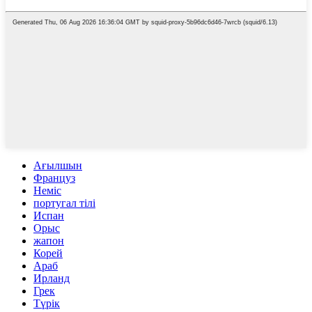
Ағылшын
Француз
Неміс
португал тілі
Испан
Орыс
жапон
Корей
Араб
Ирланд
Грек
Түрік