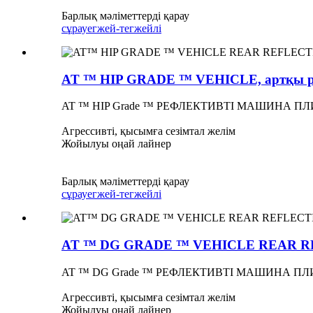
Барлық мәліметтерді қарау
сұрау
егжей-тегжейлі
AT ™ HIP GRADE ™ VEHICLE, артқы реф
AT ™ HIP Grade ™ РЕФЛЕКТИВТІ МАШИНА ПЛИ
Агрессивті, қысымға сезімтал желім
Жойылуы оңай лайнер
Барлық мәліметтерді қарау
сұрау
егжей-тегжейлі
AT ™ DG GRADE ™ VEHICLE REAR REFL
AT ™ DG Grade ™ РЕФЛЕКТИВТІ МАШИНА ПЛИТК
Агрессивті, қысымға сезімтал желім
Жойылуы оңай лайнер