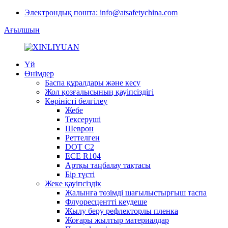
Электрондық пошта: info@atsafetychina.com
Ағылшын
Үй
Өнімдер
Баспа құралдары және кесу
Жол қозғалысының қауіпсіздігі
Көріністі белгілеу
Жебе
Тексеруші
Шеврон
Реттелген
DOT C2
ECE R104
Артқы таңбалау тақтасы
Бір түсті
Жеке қауіпсіздік
Жалынға төзімді шағылыстырғыш таспа
Флуоресцентті кеудеше
Жылу беру рефлекторлы пленка
Жоғары жылтыр материалдар