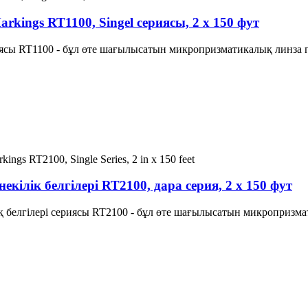
kings RT1100, Singel сериясы, 2 x 150 фут
риясы RT1100 - бұл өте шағылысатын микропризматикалық линза 
екілік белгілері RT2100, дара серия, 2 x 150 фут
қ белгілері сериясы RT2100 - бұл өте шағылысатын микропризм