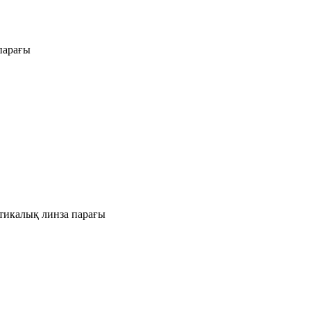
парағы
атикалық линза парағы