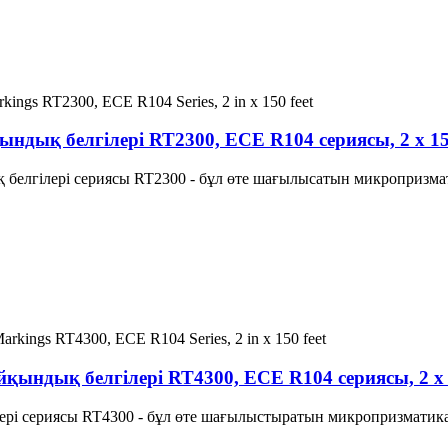
ындық белгілері RT2300, ECE R104 сериясы, 2 x 1
қ белгілері сериясы RT2300 - бұл өте шағылысатын микропризм
Айқындық белгілері RT4300, ECE R104 сериясы, 2 x
лгілері сериясы RT4300 - бұл өте шағылыстыратын микропризмати