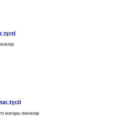
 түсті
нзалар
с түсті
 жоғары линзалар