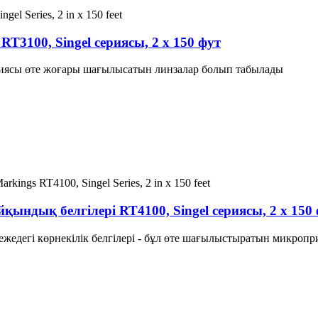
3100, Singel сериясы, 2 x 150 фут
ериясы өте жоғары шағылысатын линзалар болып табылады
йқындық белгілері RT4100, Singel сериясы, 2 x 150
жедегі көрнекілік белгілері - бұл өте шағылыстыратын микроп