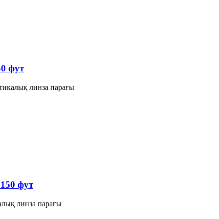
50 фут
атикалық линза парағы
 150 фут
калық линза парағы