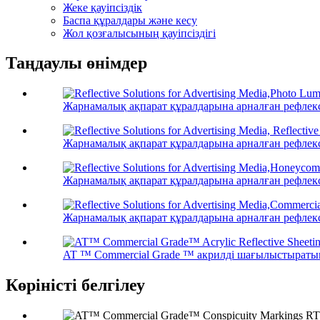
Жеке қауіпсіздік
Баспа құралдары және кесу
Жол қозғалысының қауіпсіздігі
Таңдаулы өнімдер
Жарнамалық ақпарат құралдарына арналған рефлекси
Жарнамалық ақпарат құралдарына арналған рефлексив
Жарнамалық ақпарат құралдарына арналған рефлекс
Жарнамалық ақпарат құралдарына арналған рефлекси
AT ™ Commercial Grade ™ акрилді шағылыстыраты
Көріністі белгілеу