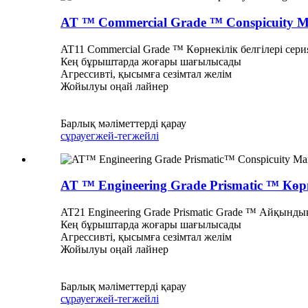
AT ™ Commercial Grade ™ Conspicuity Mar
AT11 Commercial Grade ™ Көрнекілік белгілері се
Кең бұрыштарда жоғары шағылысады
Агрессивті, қысымға сезімтал желім
Жойылуы оңай лайнер
Барлық мәліметтерді қарау
сұрау
егжей-тегжейлі
AT ™ Engineering Grade Prismatic ™ Көрн
AT21 Engineering Grade Prismatic Grade ™ Айқынды
Кең бұрыштарда жоғары шағылысады
Агрессивті, қысымға сезімтал желім
Жойылуы оңай лайнер
Барлық мәліметтерді қарау
сұрау
егжей-тегжейлі