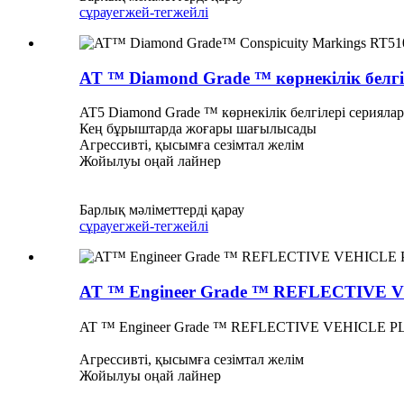
сұрау
егжей-тегжейлі
AT ™ Diamond Grade ™ көрнекілік белгіле
AT5 Diamond Grade ™ көрнекілік белгілері сериял
Кең бұрыштарда жоғары шағылысады
Агрессивті, қысымға сезімтал желім
Жойылуы оңай лайнер
Барлық мәліметтерді қарау
сұрау
егжей-тегжейлі
AT ™ Engineer Grade ™ REFLECTIVE V
AT ™ Engineer Grade ™ REFLECTIVE VEHICLE PLA
Агрессивті, қысымға сезімтал желім
Жойылуы оңай лайнер