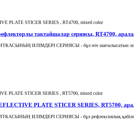
лекторлы тақтайшалар сериясы, RT4700, аралас
ТКАСЫНЫҢ ИЛІМДЕРІ СЕРИЯСЫ - бұл өте шағылысатын ли
ECTIVE PLATE STICER SERIES, RT5700, арала
АСЫНЫҢ ИЛІМДЕРІ СЕРИЯСЫ - бұл рефлексиялық қабілеті