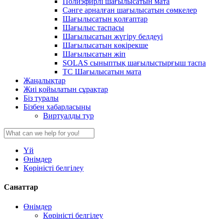
Полиэфирлі шағылысатын мата
Сәнге арналған шағылысатын сөмкелер
Шағылысатын қолғаптар
Шағылыс таспасы
Шағылысатын жүгіру белдеуі
Шағылысатын көкірекше
Шағылысатын жіп
SOLAS сыныптық шағылыстырғыш таспа
TC Шағылысатын мата
Жаңалықтар
Жиі қойылатын сұрақтар
Біз туралы
Бізбен хабарласыңы
Виртуалды тур
Үй
Өнімдер
Көріністі белгілеу
Санаттар
Өнімдер
Көріністі белгілеу