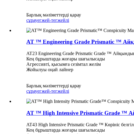
Барлық мәліметтерді қарау
сұрау
егжей-тегжейлі
AT ™ Engineering Grade Prismatic ™ Айқ
AT23 Engineering Grade Prismatic Grade ™ Айқынды
Кең бұрыштарда жоғары шағылысады
Агрессивті, қысымға сезімтал желім
Жойылуы оңай лайнер
Барлық мәліметтерді қарау
сұрау
егжей-тегжейлі
AT ™ High Intensive Prismatic Grade ™ 
AT43 High Intensive Prismatic Grade ™ Көрініс бе
Кең бұрыштарда жоғары шағылысады