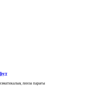
 фут
ризматикалық линза парағы