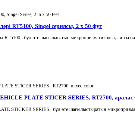
рі RT5100, Singel сериясы, 2 x 50 фут
ары RT5100 - бұл өте шағылысатын микропризматикалық линза п
EHICLE PLATE STICER SERIES, RT2700, аралас т
TE STICKER SERIES - бұл өте шағылыстыратын микропризмат