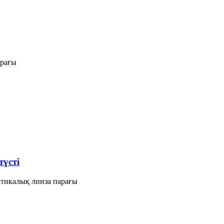
арағы
үсті
икалық линза парағы