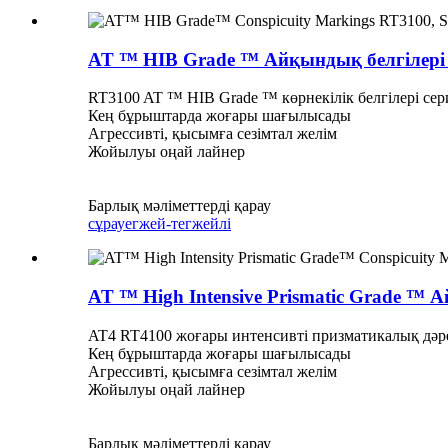
AT ™ HIB Grade ™ Айқындық белгілері RT
RT3100 AT ™ HIB Grade ™ көрнекілік белгілері с
Кең бұрыштарда жоғары шағылысады
Агрессивті, қысымға сезімтал желім
Жойылуы оңай лайнер
Барлық мәліметтерді қарау
сұрау
егжей-тегжейлі
AT ™ High Intensive Prismatic Grade ™ А
AT4 RT4100 жоғары интенсивті призматикалық дәре
Кең бұрыштарда жоғары шағылысады
Агрессивті, қысымға сезімтал желім
Жойылуы оңай лайнер
Барлық мәліметтерді қарау